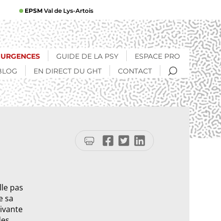
EPSM
Val de Lys-Artois
URGENCES
GUIDE DE LA PSY
ESPACE PRO
RECHERCHE
BLOG
EN DIRECT DU GHT
CONTACT
Imprimer
Partager
Partager
Partager
la
sur
sur
sur
page
Facebook
Twitter
LinkedIn
lle pas
e sa
ivante
des