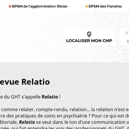
EPSM
de l'agglomération lilloise
EPSM
des Flandres
LOCALISER MON CMP
revue Relatio
ue du GHT s’appelle
Relatio
!
o
comme relater, compte-rendu, relation… la relation n’est-e
re des pratiques de soins en psychiatrie ? Pour ce qui est d
ditoriale,
Relatio
se veut dans le ton d’une communication v
rnée, qui fait entendre les voix des professionnels du GHT, 