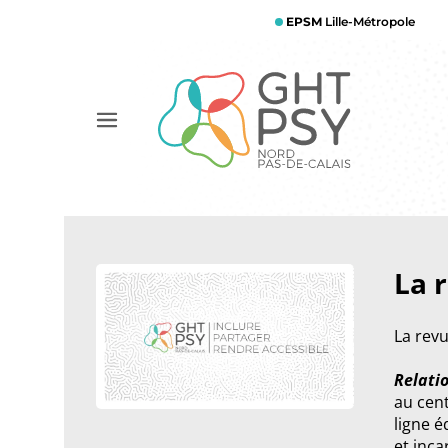
Aller
EPSM
Lille-Métropole
au
contenu
principal
Afficher
le
menu
La 
La rev
Relati
au cent
ligne é
et inca