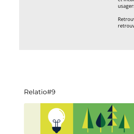
usager
Retrouv
retrouv
Relatio#9