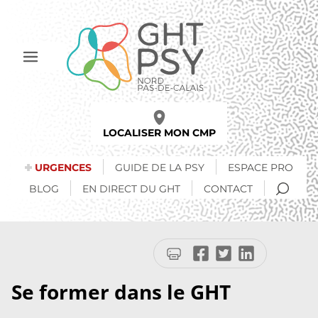
Aller
au
contenu
principal
Afficher
le
menu
LOCALISER MON CMP
URGENCES
GUIDE DE LA PSY
ESPACE PRO
RECH
BLOG
EN DIRECT DU GHT
CONTACT
Imprimer
Partager
Partager
Partager
la
sur
sur
sur
page
Facebook
Twitter
LinkedIn
Se former dans le GHT