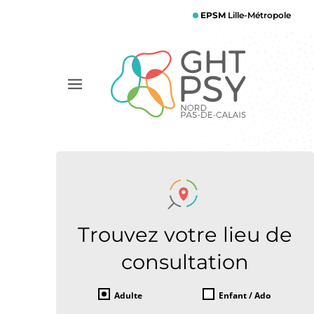
Aller
EPSM
Lille-Métropole
au
contenu
principal
Afficher
le
menu
Trouvez votre lieu de
consultation
Adulte
Enfant / Ado