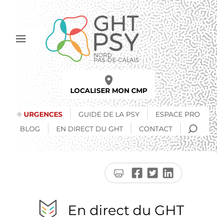
Aller
au
contenu
principal
Afficher
le
menu
LOCALISER MON CMP
URGENCES
GUIDE DE LA PSY
ESPACE PRO
RECH
BLOG
EN DIRECT DU GHT
CONTACT
Imprimer
Partager
Partager
Partager
la
sur
sur
sur
page
Facebook
Twitter
LinkedIn
En direct du GHT