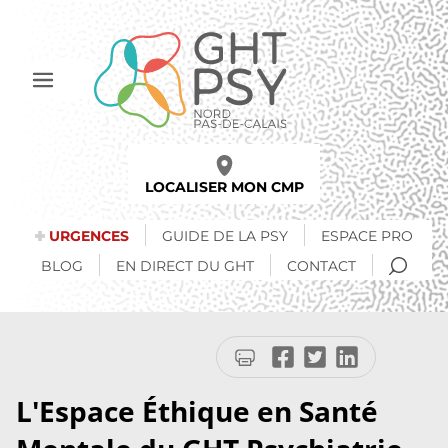
Aller
au
contenu
principal
Afficher
le
menu
LOCALISER MON CMP
URGENCES
GUIDE DE LA PSY
ESPACE PRO
RECH
BLOG
EN DIRECT DU GHT
CONTACT
Imprimer
Partager
Partager
Partager
la
sur
sur
sur
page
Facebook
Twitter
LinkedIn
L'Espace Éthique en Santé