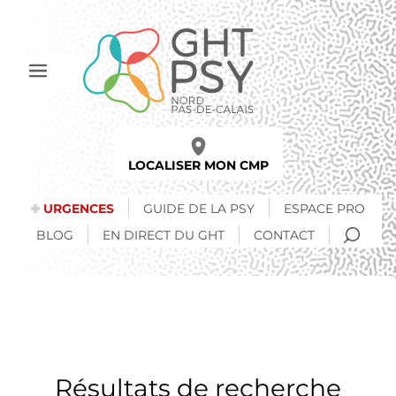
Aller
au
contenu
principal
Afficher
le
menu
LOCALISER MON CMP
URGENCES
GUIDE DE LA PSY
ESPACE PRO
RECH
BLOG
EN DIRECT DU GHT
CONTACT
Résultats de recherche