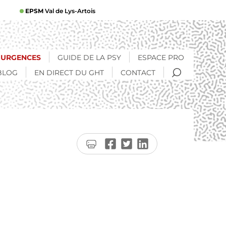
EPSM
Val de Lys-Artois
URGENCES
GUIDE DE LA PSY
ESPACE PRO
RECHERCHE
BLOG
EN DIRECT DU GHT
CONTACT
Imprimer
Partager
Partager
Partager
la
sur
sur
sur
page
Facebook
Twitter
LinkedIn