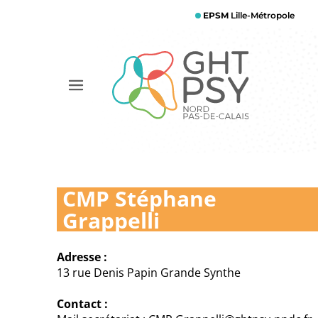
Aller
EPSM
Lille-Métropole
au
contenu
principal
Afficher
le
menu
CMP Stéphane
Grappelli
Adresse :
13 rue Denis Papin Grande Synthe
Contact :