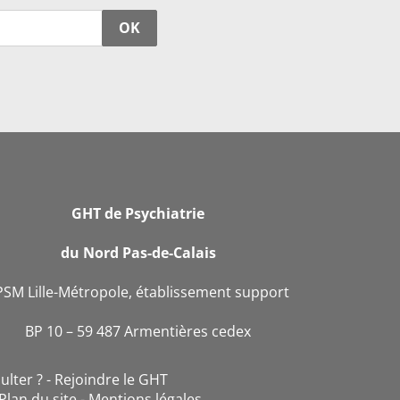
OK
GHT de Psychiatrie
du Nord Pas-de-Calais
PSM Lille-Métropole, établissement support
BP 10 – 59 487 Armentières cedex
ulter ?
Rejoindre le GHT
Plan du site
Mentions légales