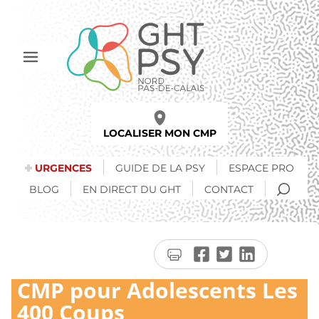
Aller
au
contenu
principal
Afficher
le
menu
LOCALISER MON CMP
URGENCES
GUIDE DE LA PSY
ESPACE PRO
RECH
BLOG
EN DIRECT DU GHT
CONTACT
Imprimer
Partager
Partager
Partager
la
sur
sur
sur
CMP pour Adolescents Les
page
Facebook
Twitter
LinkedIn
400 Coups