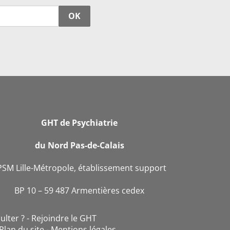
OK
GHT de Psychiatrie
du Nord Pas-de-Calais
PSM Lille-Métropole, établissement support
BP 10 – 59 487 Armentières cedex
ulter ?
Rejoindre le GHT
Plan du site
Mentions légales