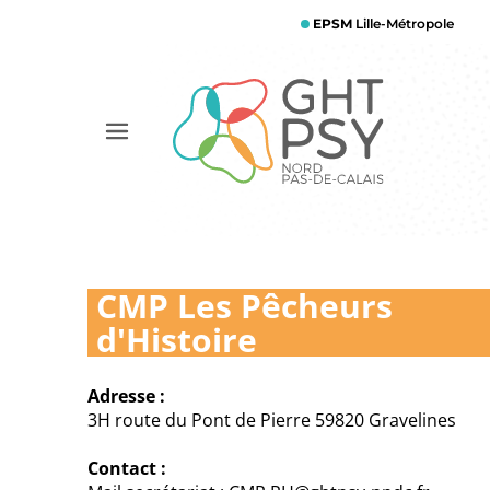
Aller
EPSM
Lille-Métropole
au
contenu
principal
Afficher
le
menu
CMP Les Pêcheurs
d'Histoire
Adresse :
3H route du Pont de Pierre 59820 Gravelines
Contact :