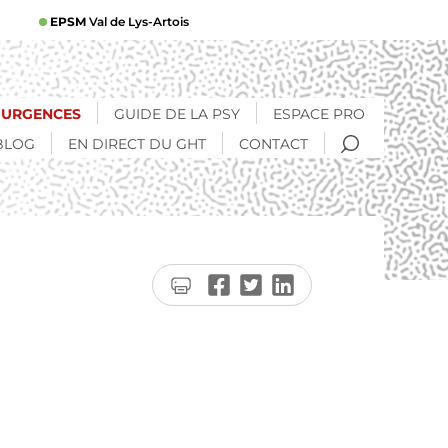
EPSM
Val de Lys-Artois
URGENCES
GUIDE DE LA PSY
ESPACE PRO
RECHERCHE
BLOG
EN DIRECT DU GHT
CONTACT
Imprimer
Partager
Partager
Partager
la
sur
sur
sur
page
Facebook
Twitter
LinkedIn