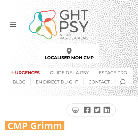
Aller
au
contenu
principal
Afficher
le
menu
LOCALISER MON CMP
URGENCES
GUIDE DE LA PSY
ESPACE PRO
RECH
BLOG
EN DIRECT DU GHT
CONTACT
Imprimer
Partager
Partager
Partager
la
sur
sur
sur
CMP Grimm
page
Facebook
Twitter
LinkedIn