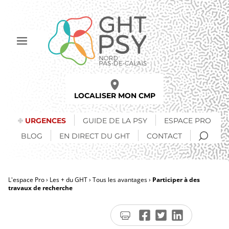
Aller
au
contenu
principal
Afficher
le
menu
LOCALISER MON CMP
URGENCES
GUIDE DE LA PSY
ESPACE PRO
RECH
BLOG
EN DIRECT DU GHT
CONTACT
L'espace Pro
Les + du GHT
Tous les avantages
Participer à des
travaux de recherche
Fil
d'Ariane
Imprimer
Partager
Partager
Partager
la
sur
sur
sur