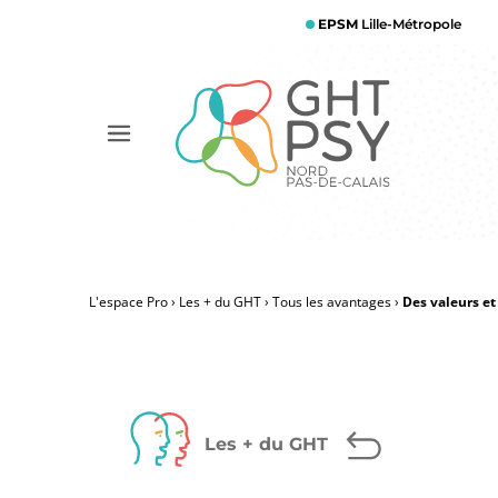
Aller
EPSM
Lille-Métropole
au
contenu
principal
Afficher
le
menu
L'espace Pro
Les + du GHT
Tous les avantages
Des valeurs et 
Fil
d'Ariane
Les + du GHT