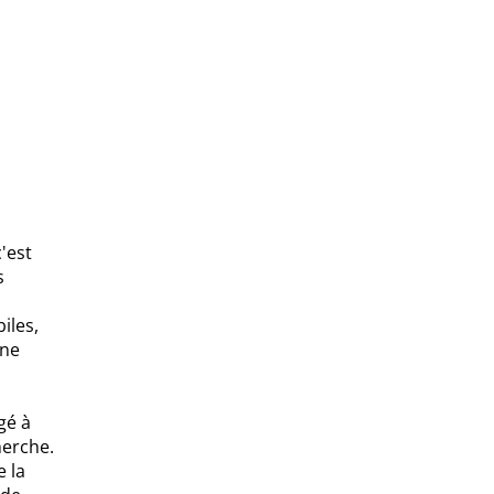
'est
s
iles,
une
gé à
herche.
e la