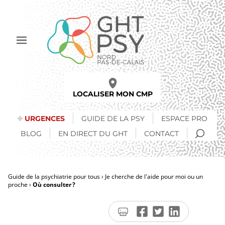
Aller
au
contenu
principal
Afficher
le
menu
LOCALISER MON CMP
URGENCES
GUIDE DE LA PSY
ESPACE PRO
RECH
BLOG
EN DIRECT DU GHT
CONTACT
Guide de la psychiatrie pour tous
Je cherche de l'aide pour moi ou un
proche
Où consulter ?
Fil
d'Ariane
Imprimer
Partager
Partager
Partager
la
sur
sur
sur