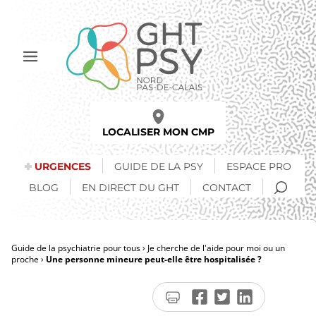
Aller
au
contenu
principal
Afficher
le
menu
LOCALISER MON CMP
URGENCES
GUIDE DE LA PSY
ESPACE PRO
RECH
BLOG
EN DIRECT DU GHT
CONTACT
Guide de la psychiatrie pour tous
Je cherche de l'aide pour moi ou un
proche
Une personne mineure peut-elle être hospitalisée ?
Fil
d'Ariane
Imprimer
Partager
Partager
Partager
la
sur
sur
sur