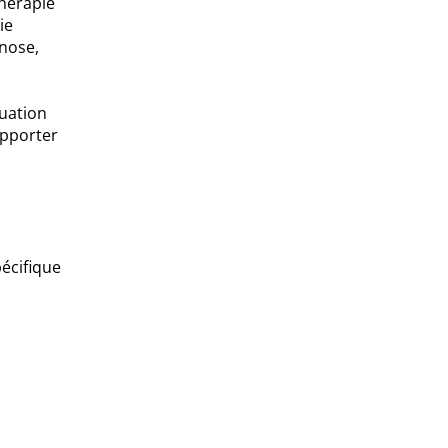
thérapie
ie
pnose,
luation
apporter
écifique