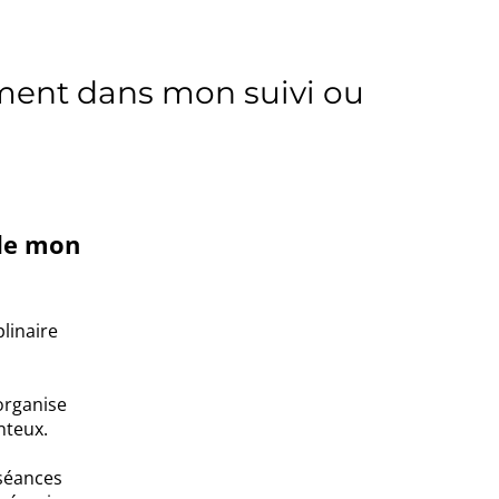
ent dans mon suivi ou
de mon
linaire
 organise
nteux.
 séances