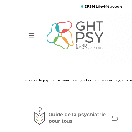
Aller
EPSM
Lille-Métropole
au
contenu
principal
Afficher
le
menu
Guide de la psychiatrie pour tous
Je cherche un accompagnement 
Fil
d'Ariane
Guide de la psychiatrie
pour tous