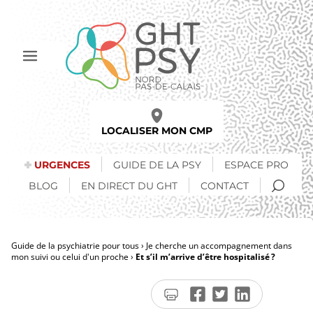
Aller
au
contenu
principal
Afficher
le
menu
LOCALISER MON CMP
URGENCES
GUIDE DE LA PSY
ESPACE PRO
RECH
BLOG
EN DIRECT DU GHT
CONTACT
Guide de la psychiatrie pour tous
Je cherche un accompagnement dans
mon suivi ou celui d'un proche
Et s’il m’arrive d’être hospitalisé ?
Fil
d'Ariane
Imprimer
Partager
Partager
Partager
la
sur
sur
sur