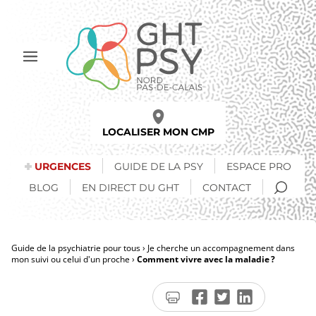
Aller
au
contenu
principal
Afficher
le
menu
LOCALISER MON CMP
URGENCES
GUIDE DE LA PSY
ESPACE PRO
RECH
BLOG
EN DIRECT DU GHT
CONTACT
Guide de la psychiatrie pour tous
Je cherche un accompagnement dans
mon suivi ou celui d'un proche
Comment vivre avec la maladie ?
Fil
d'Ariane
Imprimer
Partager
Partager
Partager
la
sur
sur
sur