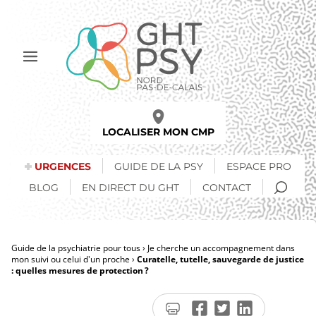
Aller
au
contenu
principal
Afficher
le
menu
LOCALISER MON CMP
URGENCES
GUIDE DE LA PSY
ESPACE PRO
RECH
BLOG
EN DIRECT DU GHT
CONTACT
Guide de la psychiatrie pour tous
Je cherche un accompagnement dans
mon suivi ou celui d'un proche
Curatelle, tutelle, sauvegarde de justice
Fil
: quelles mesures de protection ?
d'Ariane
Imprimer
Partager
Partager
Partager