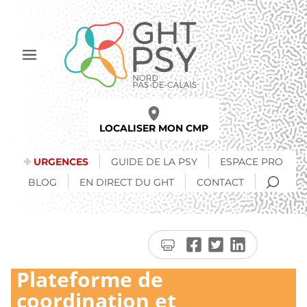
Aller
au
contenu
principal
Afficher
le
menu
LOCALISER MON CMP
URGENCES
GUIDE DE LA PSY
ESPACE PRO
RECH
BLOG
EN DIRECT DU GHT
CONTACT
Imprimer
Partager
Partager
Partager
la
sur
sur
sur
Plateforme de
page
Facebook
Twitter
LinkedIn
coordination et