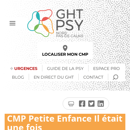
Aller
au
contenu
principal
Afficher
le
menu
LOCALISER MON CMP
URGENCES
GUIDE DE LA PSY
ESPACE PRO
RECH
BLOG
EN DIRECT DU GHT
CONTACT
Imprimer
Partager
Partager
Partager
la
sur
sur
sur
CMP Petite Enfance Il était
page
Facebook
Twitter
LinkedIn
une fois