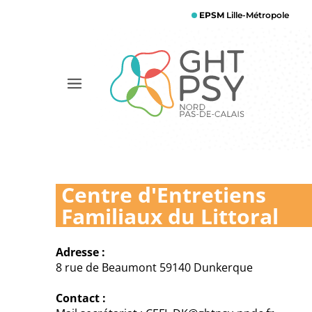
Aller
EPSM
Lille-Métropole
au
contenu
principal
Afficher
le
menu
Centre d'Entretiens
Familiaux du Littoral
Adresse :
8 rue de Beaumont 59140 Dunkerque
Contact :