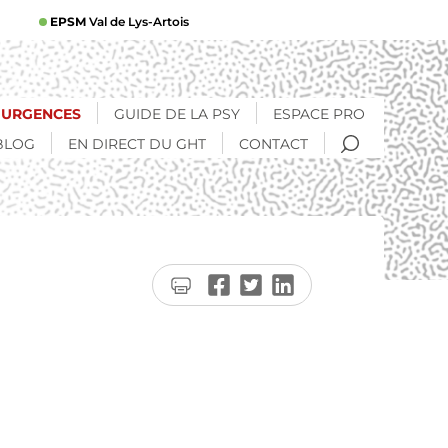
EPSM
Val de Lys-Artois
URGENCES
GUIDE DE LA PSY
ESPACE PRO
RECHERCHE
BLOG
EN DIRECT DU GHT
CONTACT
Imprimer
Partager
Partager
Partager
la
sur
sur
sur
page
Facebook
Twitter
LinkedIn