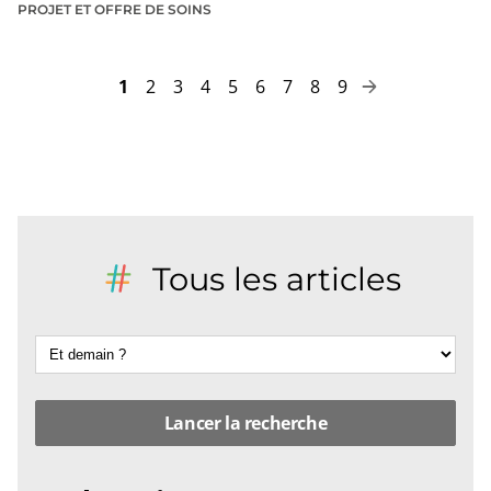
PROJET ET OFFRE DE SOINS
Page
Page
Page
Page
Page
Page
Page
Page
Page
1
2
3
4
5
6
7
8
9
Pagination
Page
suivante
Tous les articles