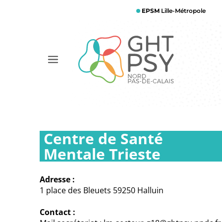
Aller
EPSM
Lille-Métropole
au
contenu
principal
Afficher
le
menu
Centre de Santé
Mentale Trieste
Adresse :
1 place des Bleuets 59250 Halluin
Contact :