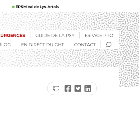
EPSM
Val de Lys-Artois
URGENCES
GUIDE DE LA PSY
ESPACE PRO
RECHERCHE
BLOG
EN DIRECT DU GHT
CONTACT
Imprimer
Partager
Partager
Partager
la
sur
sur
sur
page
Facebook
Twitter
LinkedIn