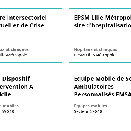
re Intersectoriel
EPSM Lille-Métropo
ueil et de Crise
site d'hospitalisati
x et cliniques
Hôpitaux et cliniques
ille-Métropole
EPSM Lille-Métropole
 Dispositif
Equipe Mobile de S
tervention A
Ambulatoires
cile
Personnalisés EMS
s mobiles
Équipes mobiles
r 59G18
Secteur 59G18