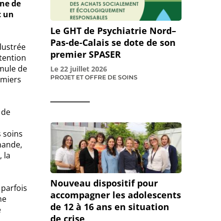
une de
c un
Le GHT de Psychiatrie Nord–
Pas-de-Calais se dote de son
lustrée
premier SPASER
tention
rmule de
Le
22 juillet 2026
PROJET ET OFFRE DE SOINS
rmiers
 de
s soins
mande,
 la
Nouveau dispositif pour
 parfois
accompagner les adolescents
ne
de 12 à 16 ans en situation
e
de crise