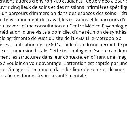
entions auprès d’environ 700 étudiants ! Cette vidéo à 360°
vrir cinq lieux de soins et des missions infirmières spécifiqu
 un parcours d’immersion dans des espaces des soins : l’ét
 l’environnement de travail, les missions et le parcours d’
au travers d’une consultation au Centre Médico Psychologi
médiation, d’une visite à domicile, d’une réunion de synthès
le agrémenté de vues du site de l’EPSM Lille-Métropole à
res. L’utilisation de la 360° à l’aide d’un drone permet de 
te en immersion totale. Cette technologie présente rapidem
ment les structures dans leur contexte, en offrant une imag
te à vouloir en voir davantage. L’attention est captée par un
ce d’images directement dans les lieux de soins et de vues
s afin de donner à voir la santé mentale.