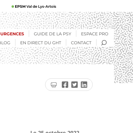
EPSM
Val de Lys-Artois
URGENCES
GUIDE DE LA PSY
ESPACE PRO
RECHERCHE
BLOG
EN DIRECT DU GHT
CONTACT
Imprimer
Partager
Partager
Partager
la
sur
sur
sur
page
Facebook
Twitter
LinkedIn
Le
25 octobre 2022