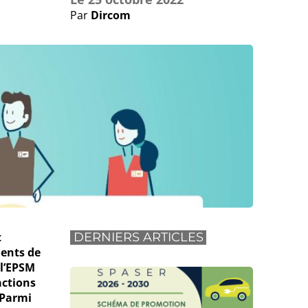
Par
Dircom
t
DERNIERS ARTICLES
ments de
 l’EPSM
actions
 Parmi