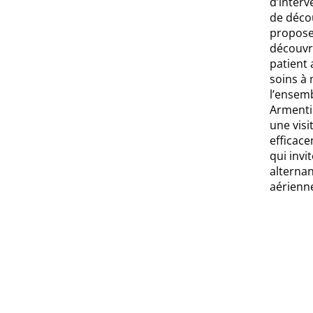
d’interv
de décou
propose
découvre
patient 
soins à 
l’ensemb
Armentiè
une visi
efficace
qui invi
alternan
aérienne