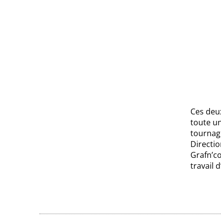
Ces deux
toute u
tournage
Directio
Grafn’co
travail 