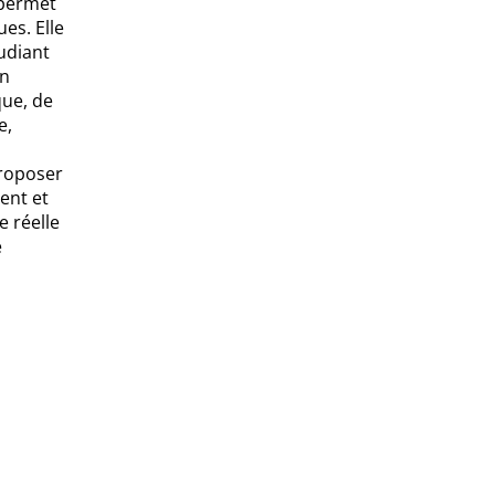
 permet
es. Elle
udiant
un
que, de
e,
proposer
ent et
e réelle
e