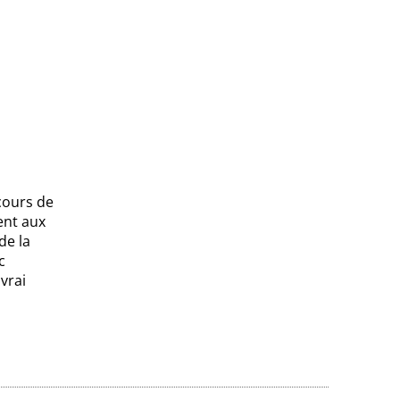
cours de
ent aux
de la
c
vrai