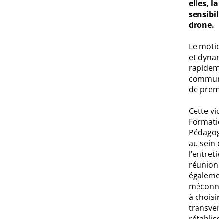
elles, l
sensibi
drone.
Le motio
et dynam
rapideme
communic
de prem
Cette vi
Formatio
Pédagogi
au sein 
l’entret
réunion 
égaleme
méconnu
à choisir
transver
rétablis