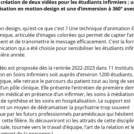
a création de deux vidéos pour les étudiants infirmiers ; 
lisation en motion-design et une d’immersion à 360° ave
n design, qu’est-ce que c’est ? Une technique d’animation il
ique, articulée d’images colorées qui permet de capter l’at
nt et de transmettre le message efficacement. C’est la fo
ation qui a été choisie pour sensibiliser les étudiants infi
ière année.
déo est proposée dès la rentrée 2022-2023 dans 11 Instituts
n en Soins Infirmiers soit auprès d’environ 1200 étudiants.
que, elle retrace le parcours du patient tout au long de se
d’un pôle clinique. Elle présente l’entretien de première de
ien médical en présence d’un infirmier, les soins à médiation,
de synthèse et les soins en hospitalisation. Le support est
nt un moyen de dédramatiser la psychiatrie trop souvent
e par les futurs professionnels paramédicaux qui hésitent
 cette filière. Ils découvriront ici les attraits de cette discipli
sale, tournée vers le travail d’équipe, l’art de la relation et l
sement de la personne !