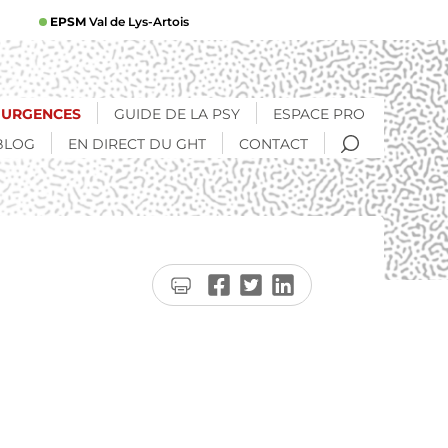
EPSM
Val de Lys-Artois
URGENCES
GUIDE DE LA PSY
ESPACE PRO
RECHERCHE
BLOG
EN DIRECT DU GHT
CONTACT
Imprimer
Partager
Partager
Partager
la
sur
sur
sur
page
Facebook
Twitter
LinkedIn