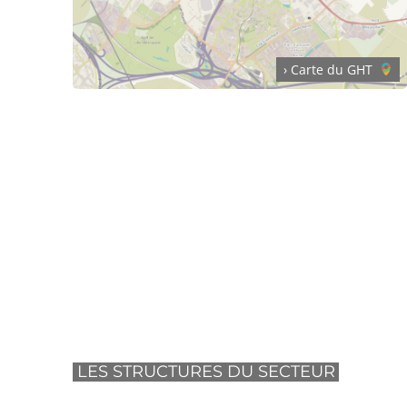
› Carte du GHT
LES STRUCTURES DU SECTEUR