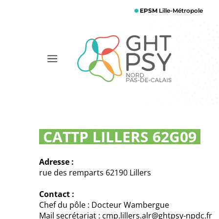
Aller
EPSM
Lille-Métropole
au
contenu
principal
Afficher
le
menu
CATTP LILLERS 62G09
Adresse :
rue des remparts 62190 Lillers
Contact :
Chef du pôle : Docteur Wambergue
Mail secrétariat : cmp.lillers.alr@ghtpsy-npdc.fr