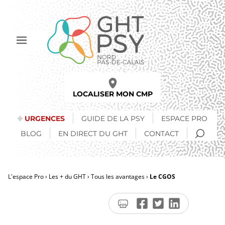
Aller
au
contenu
principal
Afficher
le
menu
LOCALISER MON CMP
URGENCES
GUIDE DE LA PSY
ESPACE PRO
RECH
BLOG
EN DIRECT DU GHT
CONTACT
L'espace Pro
Les + du GHT
Tous les avantages
Le CGOS
Fil
Imprimer
Partager
Partager
Partager
d'Ariane
la
sur
sur
sur