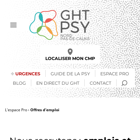
Aller
au
contenu
principal
Afficher
le
menu
LOCALISER MON CMP
URGENCES
GUIDE DE LA PSY
ESPACE PRO
RECH
BLOG
EN DIRECT DU GHT
CONTACT
L'espace Pro
Offres d'emploi
Fil
d'Ariane