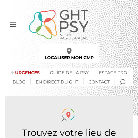
Aller
au
contenu
principal
Afficher
le
menu
LOCALISER MON CMP
URGENCES
GUIDE DE LA PSY
ESPACE PRO
RECH
BLOG
EN DIRECT DU GHT
CONTACT
Trouvez votre lieu de