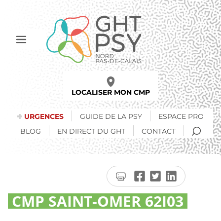
Aller
au
contenu
principal
Afficher
le
menu
LOCALISER MON CMP
URGENCES
GUIDE DE LA PSY
ESPACE PRO
RECH
BLOG
EN DIRECT DU GHT
CONTACT
Imprimer
Partager
Partager
Partager
la
sur
sur
sur
CMP SAINT-OMER 62I03
page
Facebook
Twitter
LinkedIn