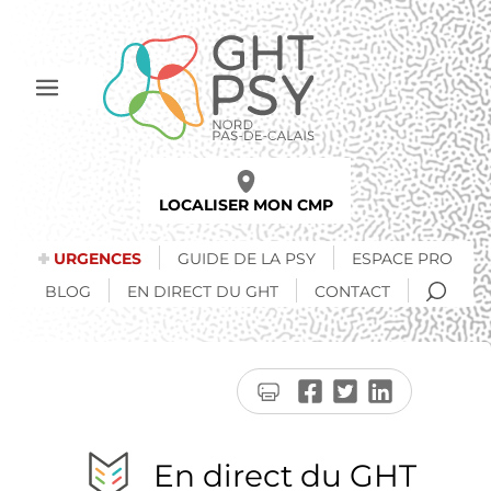
Aller
au
contenu
principal
Afficher
le
menu
LOCALISER MON CMP
URGENCES
GUIDE DE LA PSY
ESPACE PRO
RECH
BLOG
EN DIRECT DU GHT
CONTACT
Imprimer
Partager
Partager
Partager
la
sur
sur
sur
page
Facebook
Twitter
LinkedIn
En direct du GHT