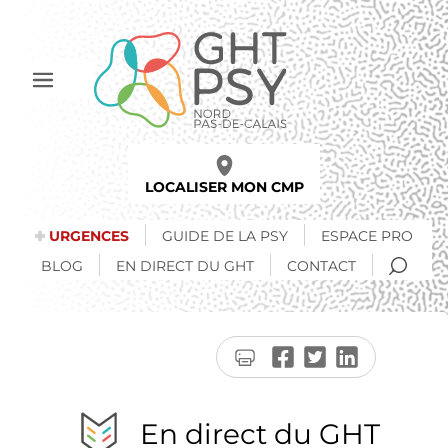
Aller
au
contenu
principal
Afficher
le
menu
LOCALISER MON CMP
URGENCES
GUIDE DE LA PSY
ESPACE PRO
RECH
BLOG
EN DIRECT DU GHT
CONTACT
Imprimer
Partager
Partager
Partager
la
sur
sur
sur
page
Facebook
Twitter
LinkedIn
En direct du GHT