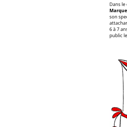
Dans le 
Marquet
son spec
attachan
6 à 7 an
public l