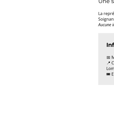
Une s
La repré
Soignant
Aucune in
In
📅 
📍 C
Lom
🎟️ 