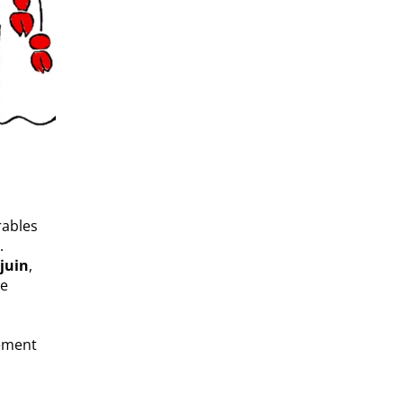
rables
.
 juin
,
ne
nement