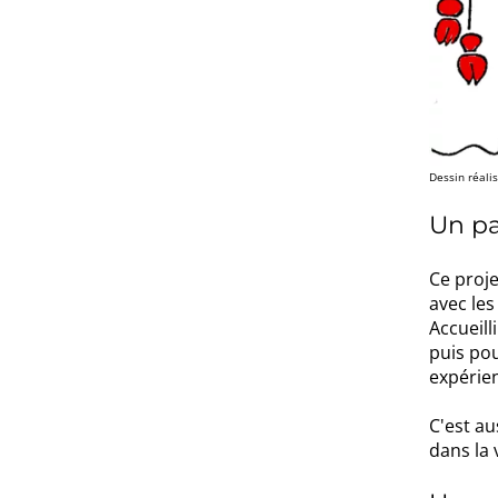
Dessin réalis
Un pa
Ce proje
avec le
Accueill
puis pou
expérien
C'est au
dans la 