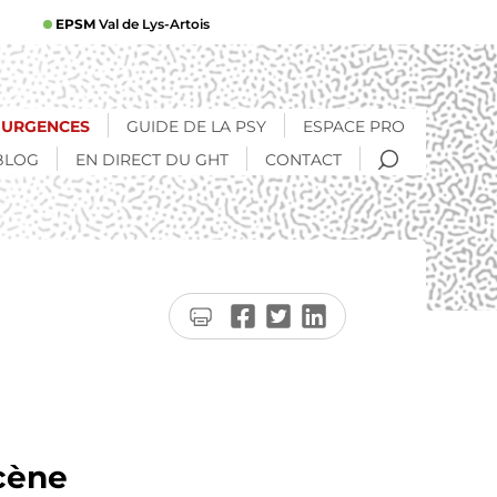
EPSM
Val de Lys-Artois
URGENCES
GUIDE DE LA PSY
ESPACE PRO
RECHERCHE
BLOG
EN DIRECT DU GHT
CONTACT
Imprimer
Partager
Partager
Partager
la
sur
sur
sur
page
Facebook
Twitter
LinkedIn
scène