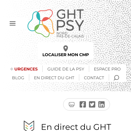
Aller
au
contenu
principal
Afficher
le
menu
LOCALISER MON CMP
URGENCES
GUIDE DE LA PSY
ESPACE PRO
RECH
BLOG
EN DIRECT DU GHT
CONTACT
Imprimer
Partager
Partager
Partager
la
sur
sur
sur
page
Facebook
Twitter
LinkedIn
En direct du GHT