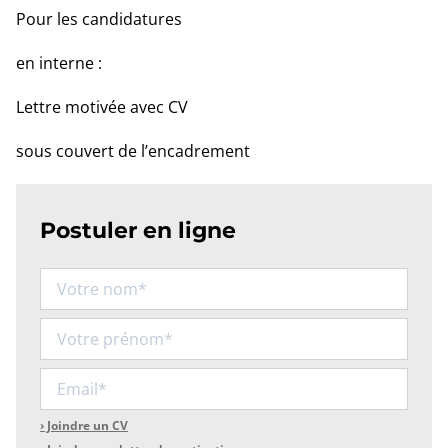
Pour les candidatures
en interne :
Lettre motivée avec CV
sous couvert de l’encadrement
Postuler en ligne
Nom
Prénom
Email
CV
› Joindre un CV
?