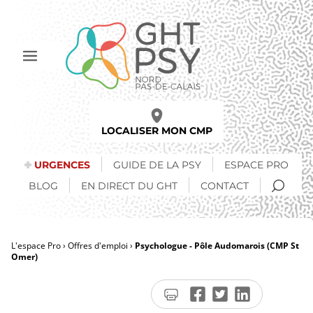
Aller
au
contenu
principal
Afficher
le
menu
LOCALISER MON CMP
URGENCES
GUIDE DE LA PSY
ESPACE PRO
RECH
BLOG
EN DIRECT DU GHT
CONTACT
L'espace Pro
Offres d'emploi
Psychologue - Pôle Audomarois (CMP St
Omer)
Fil
d'Ariane
Imprimer
Partager
Partager
Partager
la
sur
sur
sur